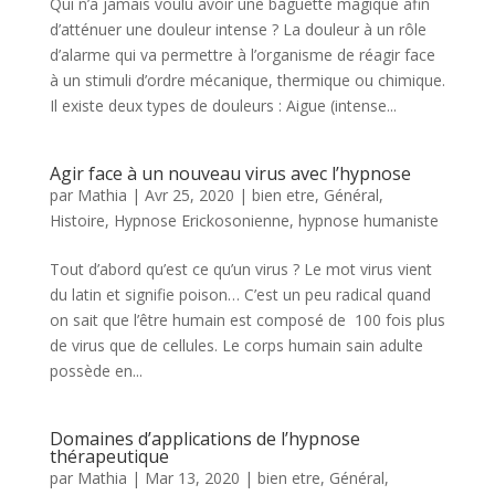
Qui n’a jamais voulu avoir une baguette magique afin
d’atténuer une douleur intense ? La douleur à un rôle
d’alarme qui va permettre à l’organisme de réagir face
à un stimuli d’ordre mécanique, thermique ou chimique.
Il existe deux types de douleurs : Aigue (intense...
Agir face à un nouveau virus avec l’hypnose
par
Mathia
|
Avr 25, 2020
|
bien etre
,
Général
,
Histoire
,
Hypnose Erickosonienne
,
hypnose humaniste
Tout d’abord qu’est ce qu’un virus ? Le mot virus vient
du latin et signifie poison… C’est un peu radical quand
on sait que l’être humain est composé de 100 fois plus
de virus que de cellules. Le corps humain sain adulte
possède en...
Domaines d’applications de l’hypnose
thérapeutique
par
Mathia
|
Mar 13, 2020
|
bien etre
,
Général
,