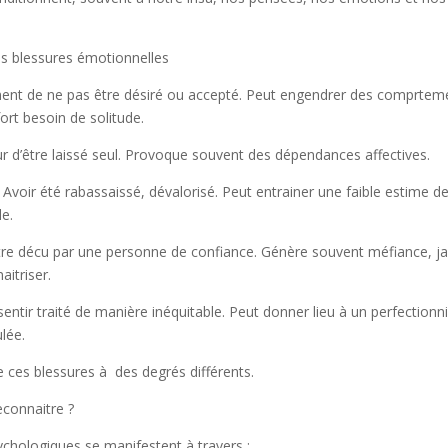
es blessures émotionnelles
ment de ne pas être désiré ou accepté. Peut engendrer des comprtem
ort besoin de solitude.
d’être laissé seul. Provoque souvent des dépendances affectives.
voir été rabassaissé, dévalorisé. Peut entrainer une faible estime de
e.
e décu par une personne de confiance. Génère souvent méfiance, ja
itriser.
sentir traité de manière inéquitable. Peut donner lieu à un perfectionn
ulée.
 ces blessures à des degrés différents.
connaitre ?
ychologiques se manifestent à travers :