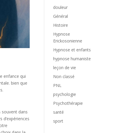
douleur
Général
Histoire
Hypnose
Erickosonienne
Hypnose et enfants
hypnose humaniste
leçon de vie
re enfance qui
Non classé
ntale. bien que
PNL
s.
psychologie
Psychothérapie
s souvent dans
santé
rs d’expériences
sport
otre
 choix dans la