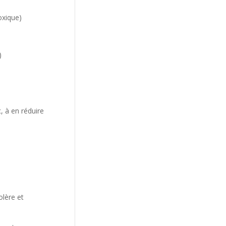
oxique)
)
, à en réduire
olère et