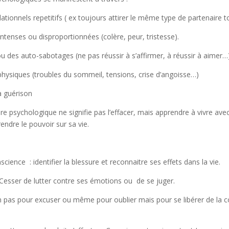
tionnels repetitifs ( ex toujours attirer le même type de partenaire t
tenses ou disproportionnées (colère, peur, tristesse).
 des auto-sabotages (ne pas réussir à s’affirmer, à réussir à aimer…
physiques (troubles du sommeil, tensions, crise d’angoisse…)
a guérison
re psychologique ne signifie pas l’effacer, mais apprendre à vivre avec
rendre le pouvoir sur sa vie.
cience : identifier la blessure et reconnaitre ses effets dans la vie.
 Cesser de lutter contre ses émotions ou de se juger.
n pas pour excuser ou même pour oublier mais pour se libérer de la c