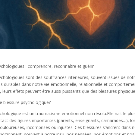
ychologiques : comprendre, reconnaître et guérir.
ychologiques sont des souffrances intérieures, souvent issues de not
es durables dans notre vie émotionnelle, relationnelle et comporteme
 nu, leurs effets peuvent être aussi puissants que des blessures physique
ne blessure psychologique?
chologique est un traumatisme émotionnel non résolu.Elle nait le plu
ntact des figures importantes (parents, enseignants, camarades…), lo
loureuses, incomprises ou injustes. Ces blessures s’ancrent dans n
onditionnent, souvent à notre insu, nos pensées, nos émotions et nos