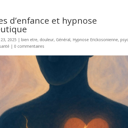
es d’enfance et hypnose
utique
n 23, 2025
|
bien etre
,
douleur
,
Général
,
Hypnose Erickosonienne
,
psy
santé
|
0 commentaires