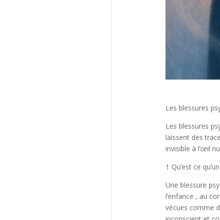
Les blessures ps
Les blessures ps
laissent des trac
invisible à l’œil
1 Qu’est ce qu’u
Une blessure psy
l’enfance , au co
vécues comme dou
inconscient et c