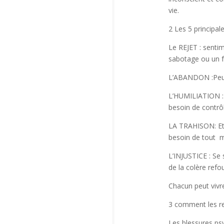
vie.
2 Les 5 principal
Le REJET : senti
sabotage ou un f
L’ABANDON :Peur 
L’HUMILIATION : A
besoin de contrôl
LA TRAHISON: Etr
besoin de tout ma
L’INJUSTICE : Se 
de la colère refo
Chacun peut vivre
3 comment les re
Les blessures ps