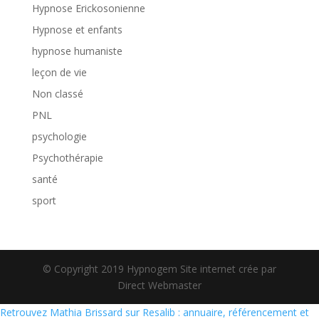
Hypnose Erickosonienne
Hypnose et enfants
hypnose humaniste
leçon de vie
Non classé
PNL
psychologie
Psychothérapie
santé
sport
© Copyright 2019 Hypnogem Site internet crée par
Direct Webmaster
Retrouvez Mathia Brissard sur Resalib : annuaire, référencement et