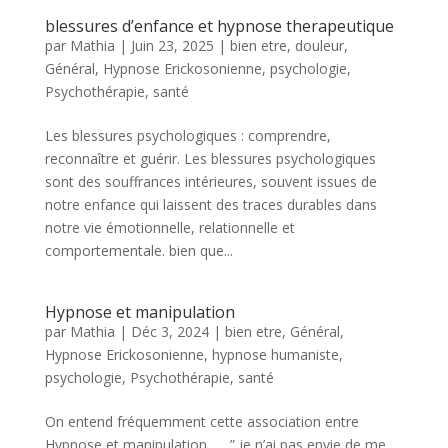
blessures d’enfance et hypnose therapeutique
par
Mathia
|
Juin 23, 2025
|
bien etre
,
douleur
,
Général
,
Hypnose Erickosonienne
,
psychologie
,
Psychothérapie
,
santé
Les blessures psychologiques : comprendre,
reconnaître et guérir. Les blessures psychologiques
sont des souffrances intérieures, souvent issues de
notre enfance qui laissent des traces durables dans
notre vie émotionnelle, relationnelle et
comportementale. bien que...
Hypnose et manipulation
par
Mathia
|
Déc 3, 2024
|
bien etre
,
Général
,
Hypnose Erickosonienne
,
hypnose humaniste
,
psychologie
,
Psychothérapie
,
santé
On entend fréquemment cette association entre
Hypnose et manipulation… ” je n’ai pas envie de me