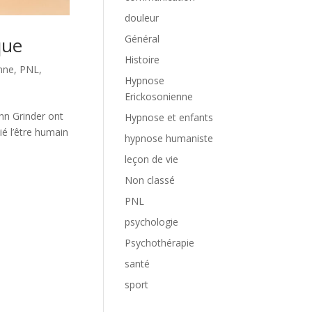
douleur
Général
que
Histoire
nne
,
PNL
,
Hypnose
Erickosonienne
hn Grinder ont
Hypnose et enfants
ié l’être humain
hypnose humaniste
leçon de vie
Non classé
PNL
psychologie
Psychothérapie
santé
sport