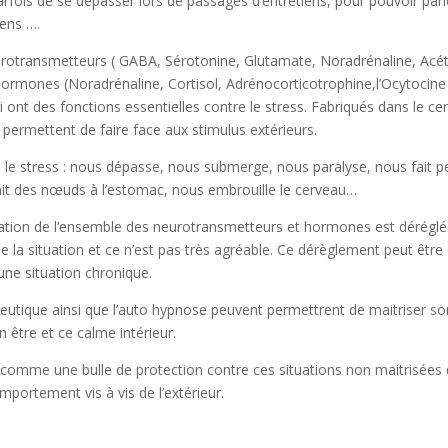
arfois de se dépasser lors de passages d’entretiens, pour pouvoir parle
ens ….
urotransmetteurs ( GABA, Sérotonine, Glutamate, Noradrénaline, Acét
ormones (Noradrénaline, Cortisol, Adrénocorticotrophine,l’Ocytocine
 ont des fonctions essentielles contre le stress. Fabriqués dans le ce
s permettent de faire face aux stimulus extérieurs.
 le stress : nous dépasse, nous submerge, nous paralyse, nous fait pe
it des nœuds à l’estomac, nous embrouille le cerveau…
ulation de l’ensemble des neurotransmetteurs et hormones est déréglé
 de la situation et ce n’est pas très agréable. Ce dérèglement peut être
ne situation chronique.
eutique ainsi que l’auto hypnose peuvent permettrent de maitriser so
n être et ce calme intérieur.
r comme une bulle de protection contre ces situations non maitrisées
portement vis à vis de l’extérieur.