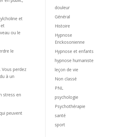
r en public,
douleur
Général
ylcholine et
 et
Histoire
rveau ou le
Hypnose
Erickosonienne
rdre le
Hypnose et enfants
hypnose humaniste
. Vous perdez
leçon de vie
 du à un
Non classé
PNL
n stress en
psychologie
Psychothérapie
 qui peuvent
santé
sport