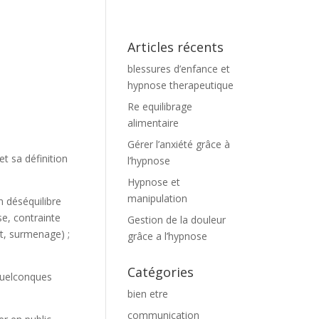
Articles récents
blessures d’enfance et
hypnose therapeutique
Re equilibrage
alimentaire
Gérer l’anxiété grâce à
t sa définition
l’hypnose
Hypnose et
manipulation
n déséquilibre
se, contrainte
Gestion de la douleur
t, surmenage) ;
grâce a l’hypnose
Catégories
 quelconques
bien etre
communication