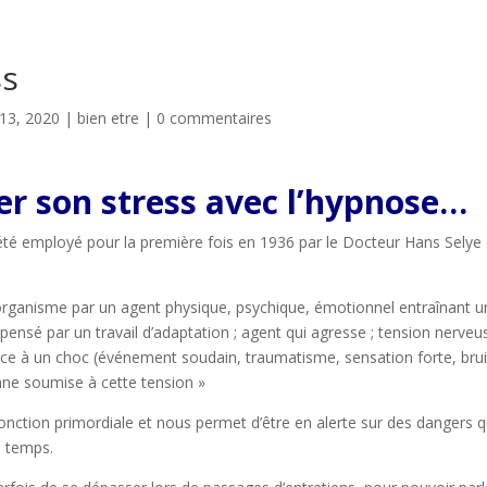
ss
 13, 2020
|
bien etre
|
0 commentaires
er son stress avec l’hypnose…
été employé pour la première fois en 1936 par le Docteur Hans Selye e
’organisme par un agent physique, psychique, émotionnel entraînant u
pensé par un travail d’adaptation ; agent qui agresse ; tension nerveu
ace à un choc (événement soudain, traumatisme, sensation forte, brui
nne soumise à cette tension »
fonction primordiale et nous permet d’être en alerte sur des dangers
s temps.