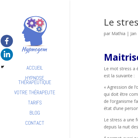
Le stre
par
Mathia
|
Jan
Maitris
ACCUEIL
Le mot stress a 
est la suivante :
HYPNOSE
THÉRAPEUTIQUE
« Agression de l
VOTRE THÉRAPEUTE
qui doit être com
de l’organisme f
TARIFS
état d’une perso
BLOG
Le stress a une 
CONTACT
depuis la nuit de