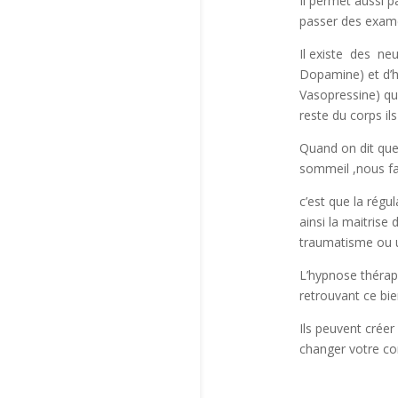
Il permet aussi p
passer des exam
Il existe des ne
Dopamine) et d’h
Vasopressine) qui
reste du corps il
Quand on dit que
sommeil ,nous fa
c’est que la rég
ainsi la maitrise
traumatisme ou u
L’hypnose thérap
retrouvant ce bie
Ils peuvent crée
changer votre com