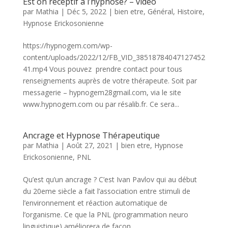
Est on réceptif à l’hypnose? – vidéo
par
Mathia
|
Déc 5, 2022
|
bien etre
,
Général
,
Histoire
,
Hypnose Erickosonienne
https://hypnogem.com/wp-
content/uploads/2022/12/FB_VID_38518784047127452
41.mp4 Vous pouvez prendre contact pour tous
renseignements auprès de votre thérapeute. Soit par
messagerie – hypnogem28gmail.com, via le site
www.hypnogem.com ou par résalib.fr. Ce sera...
Ancrage et Hypnose Thérapeutique
par
Mathia
|
Août 27, 2021
|
bien etre
,
Hypnose
Erickosonienne
,
PNL
Qu’est qu’un ancrage ? C’est Ivan Pavlov qui au début
du 20eme siècle a fait l’association entre stimuli de
l’environnement et réaction automatique de
l’organisme. Ce que la PNL (programmation neuro
linguistique) améliorera de façon...