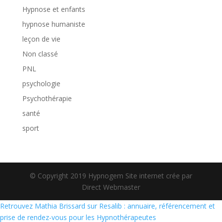
Hypnose et enfants
hypnose humaniste
leçon de vie
Non classé
PNL
psychologie
Psychothérapie
santé
sport
© Copyright 2019 Hypnogem Site internet crée par
Direct Webmaster
Retrouvez Mathia Brissard sur Resalib : annuaire, référencement et
prise de rendez-vous pour les Hypnothérapeutes